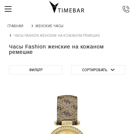
044 392 44 45
ГЛАВНАЯ
ЖЕНСКИЕ ЧАСЫ
067 344 14 44 (viber)
ЧАСЫ FASHION ЖЕНСКИЕ НА КОЖАНОМ РЕМЕШКЕ
099 399 23 80
Часы Fashion женские на кожаном
0 800 305 805
ремешке
Бесплатно по Украине
ФИЛЬТР
СОРТИРОВАТЬ