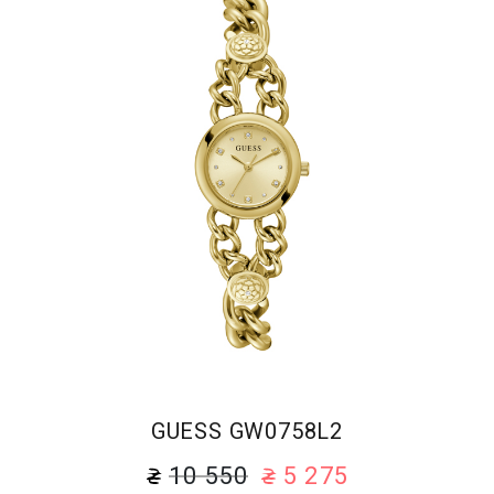
GUESS GW0758L2
10 550
5 275