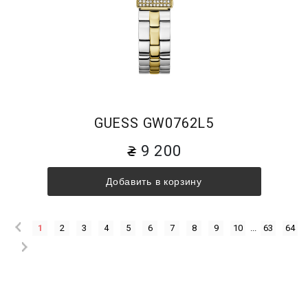
GUESS GW0762L5
9 200
Добавить в корзину
1
2
3
4
5
6
7
8
9
10
...
63
64