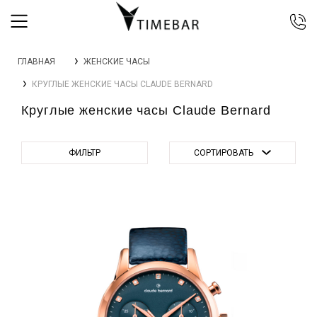
044 392 44 45
ГЛАВНАЯ
ЖЕНСКИЕ ЧАСЫ
067 344 14 44 (viber)
КРУГЛЫЕ ЖЕНСКИЕ ЧАСЫ CLAUDE BERNARD
099 399 23 80
Круглые женские часы Claude Bernard
0 800 305 805
Бесплатно по Украине
ФИЛЬТР
СОРТИРОВАТЬ