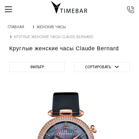
044 392 44 45
ГЛАВНАЯ
ЖЕНСКИЕ ЧАСЫ
067 344 14 44 (viber)
КРУГЛЫЕ ЖЕНСКИЕ ЧАСЫ CLAUDE BERNARD
099 399 23 80
Круглые женские часы Claude Bernard
0 800 305 805
Бесплатно по Украине
ФИЛЬТР
СОРТИРОВАТЬ