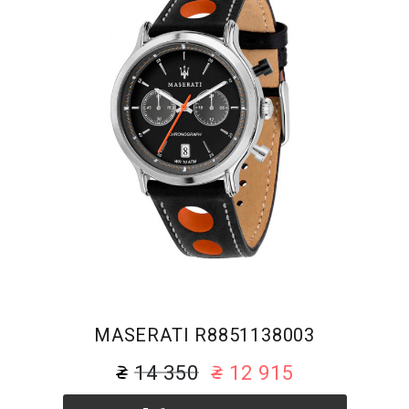
MASERATI R8851138003
14 350
12 915