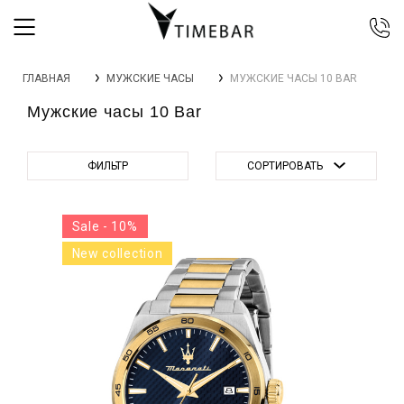
044 392 44 45
ГЛАВНАЯ
МУЖСКИЕ ЧАСЫ
МУЖСКИЕ ЧАСЫ 10 BAR
067 344 14 44 (viber)
Мужские часы 10 Bar
099 399 23 80
0 800 305 805
Бесплатно по Украине
ФИЛЬТР
СОРТИРОВАТЬ
Sale - 10%
New collection