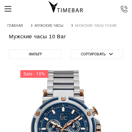
044 392 44 45
ГЛАВНАЯ
МУЖСКИЕ ЧАСЫ
МУЖСКИЕ ЧАСЫ 10 BAR
067 344 14 44 (viber)
Мужские часы 10 Bar
099 399 23 80
0 800 305 805
Бесплатно по Украине
ФИЛЬТР
СОРТИРОВАТЬ
Sale - 10%