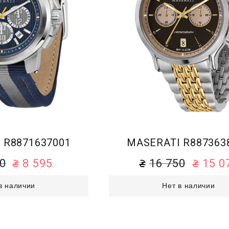
 R8871637001
MASERATI R887363
50
8 595
16 750
15 0
в наличии
Нет в наличии