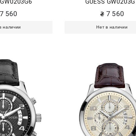
 GW0203G6
GUESS GW0203G
7 560
7 560
в наличии
Нет в наличии