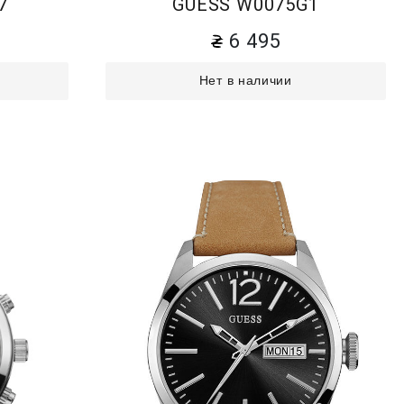
7
GUESS W0075G1
6 495
Нет в наличии