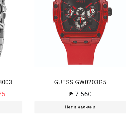
8003
GUESS GW0203G5
75
7 560
Нет в наличии