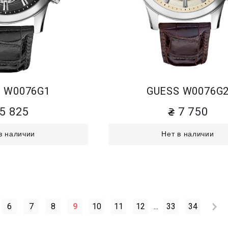
 W0076G1
GUESS W0076G
5 825
7 750
в наличии
Нет в наличии
6
7
8
9
10
11
12
...
33
34