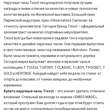
Наручные часы Tissot неоднократно получали лучшие
награды и знаки отличия за качество и новые технологии:
золотая медаль на Женевской выставке, Большой приз
Парижской индустрии, приз «Observatoire Cantonal» за
точность хронометров. Сегодня бренд Tissot – официальный
хронометрист на многих спортивных мероприятиях.
Tissot всегда был новатором и задавал тон в хорошем
качестве и дизайне наручных часов. Они первыми выпустили
в свет пластиковые часы под названием «Astrolon». Позже
были часы из гранита, керамики и натурального дерева.
Сегодня марка выпускает женские и мужские часы в
коллекциях T-TOUCH, T-SPORT, T-CLASSIC, T-LADY, T-POCKET, T-
GOLD и HERITAGE. Каждый найдет себе модель по стилю: от
спорта до классики, от тонких изящных до необычных
карманных.
Купить наручные часы Tissot
– это значит сделать отличное
вложение. Стильный аксессуар со знаком «SWISS MADE»,
который прослужит Вам долгие годы и при этом будет стоить
не так уж много, относительно подобных моделей других