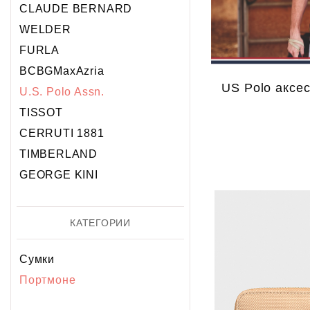
Хронограф
Календарь
Механика
Механика
CLAUDE BERNARD
Хронограф
WELDER
FURLA
BCBGMaxAzria
US Polo аксе
U.S. Polo Assn.
TISSOT
CERRUTI 1881
TIMBERLAND
GEORGE KINI
КАТЕГОРИИ
Сумки
Портмоне