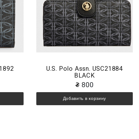
21892
U.S. Polo Assn. USC21884
BLACK
800
Добавить в корзину