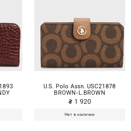
21893
U.S. Polo Assn. USC21878
NDY
BROWN-L.BROWN
1 920
Нет в наличии