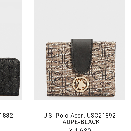
21882
U.S. Polo Assn. USC21892
TAUPE-BLACK
1 630