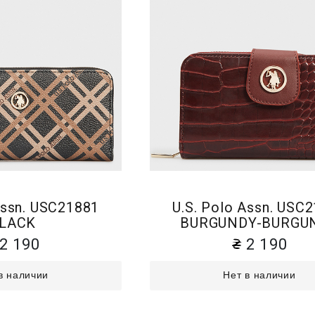
Assn. USC21881
U.S. Polo Assn. USC
LACK
BURGUNDY-BURGU
2 190
2 190
в наличии
Нет в наличии