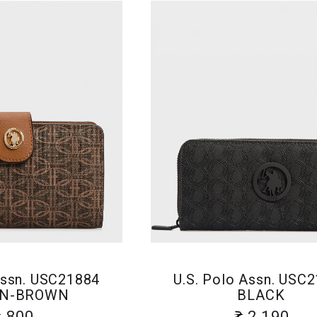
Assn. USC21884
U.S. Polo Assn. USC
N-BROWN
BLACK
800
2 190