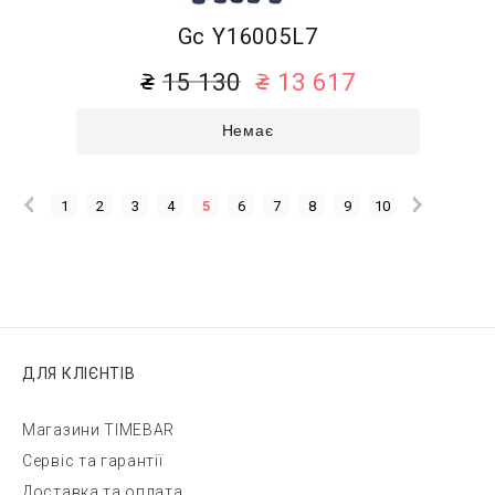
Gc Y16005L7
15 130
13 617
Немає
1
2
3
4
5
6
7
8
9
10
ДЛЯ КЛІЄНТІВ
Магазини TIMEBAR
Сервіс та гарантії
Доставка та оплата