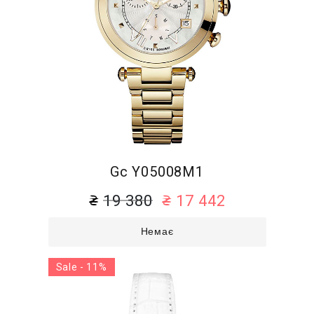
Gc Y05008M1
19 380
17 442
Немає
Sale - 11%