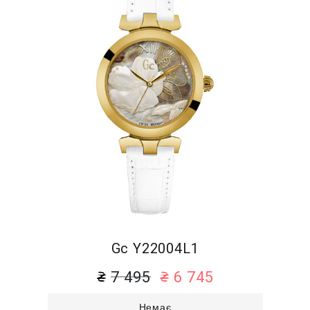
Gc Y22004L1
7 495
6 745
Немає