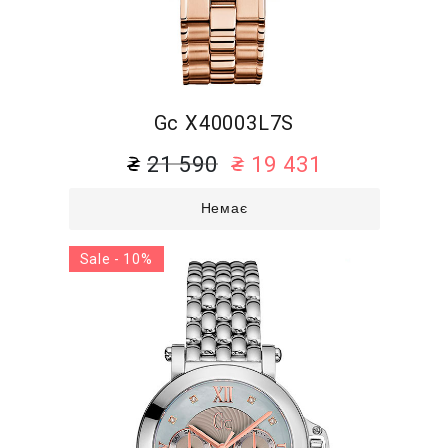
Gc X40003L7S
21 590
19 431
Немає
Sale - 10%