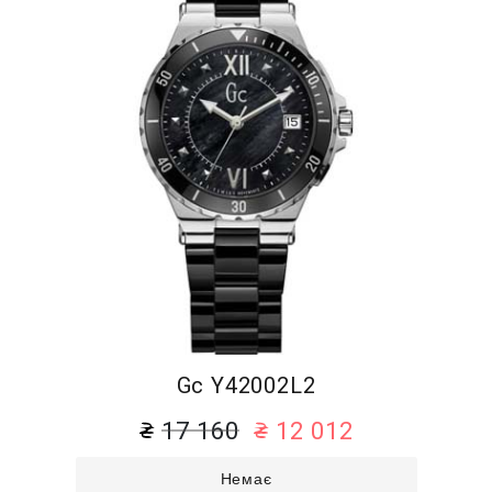
Gc Y42002L2
17 160
12 012
Немає