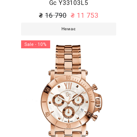
Gc Y33103L5
16 790
11 753
Немає
Sale - 10%