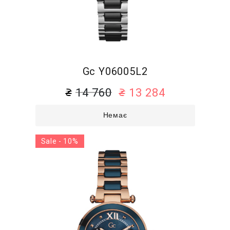
Gc Y06005L2
14 760
13 284
Немає
Sale - 10%