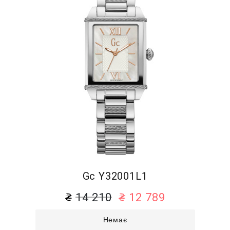
Gc Y32001L1
14 210
12 789
Немає