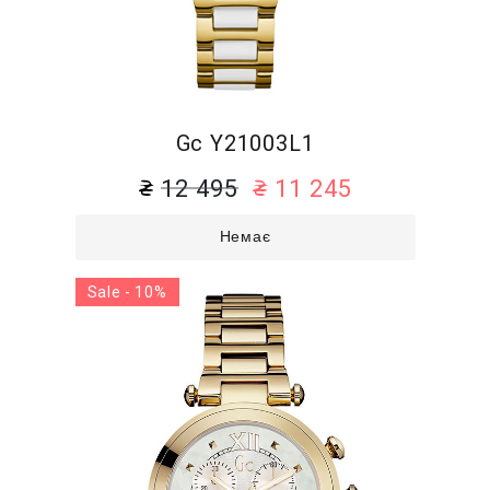
Gc Y21003L1
12 495
11 245
Немає
Sale - 10%