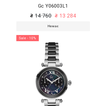
Gc Y06003L1
14 760
13 284
Немає
Sale - 10%