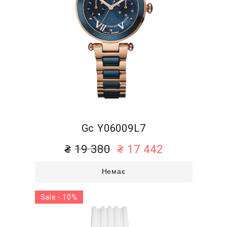
Gc Y06009L7
19 380
17 442
Немає
Sale - 10%