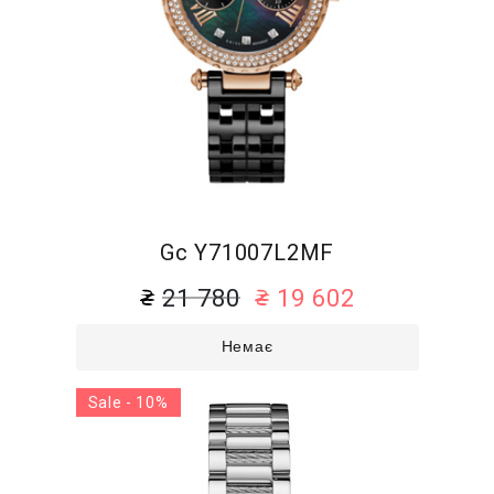
Gc Y71007L2MF
21 780
19 602
Немає
Sale - 10%