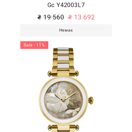
Gc Y42003L7
19 560
13 692
Немає
Sale - 11%