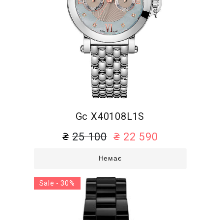
Gc X40108L1S
25 100
22 590
Немає
Sale - 30%