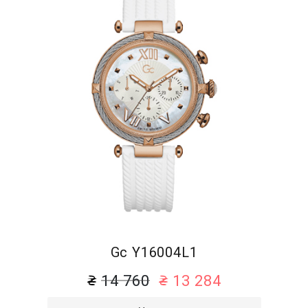
Gc Y16004L1
14 760
13 284