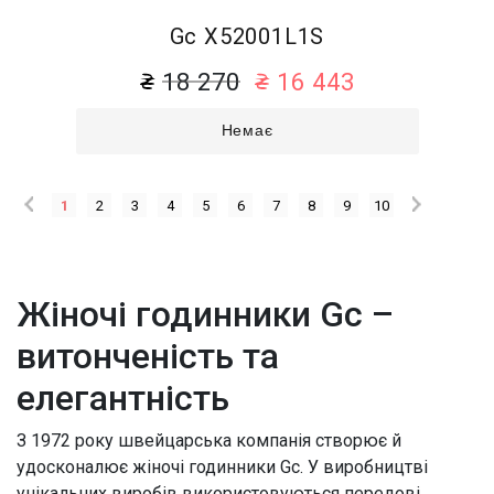
Gc X52001L1S
18 270
16 443
Немає
1
2
3
4
5
6
7
8
9
10
Жіночі годинники Gc –
витонченість та
елегантність
З 1972 року швейцарська компанія створює й
удосконалює жіночі годинники Gc. У виробництві
унікальних виробів використовуються передові