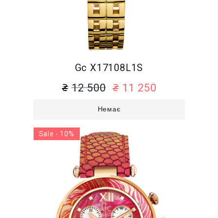
Gc X17108L1S
12 500
11 250
Немає
Sale - 10%