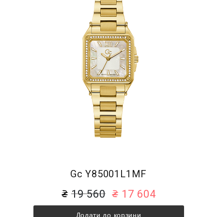
Gc Y85001L1MF
19 560
17 604
Додати до корзини