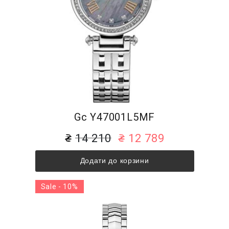
Gc Y47001L5MF
14 210
12 789
Додати до корзини
Sale - 10%