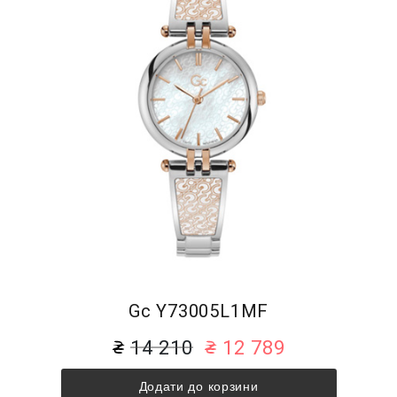
Gc Y73005L1MF
14 210
12 789
Додати до корзини