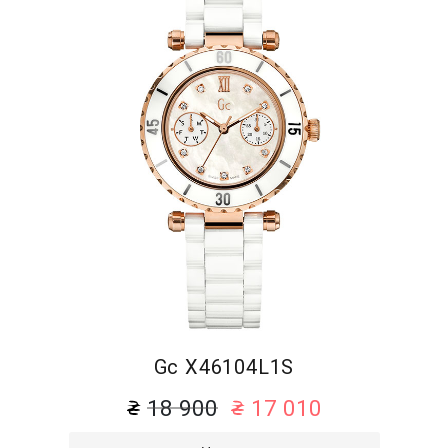
Gc X46104L1S
18 900
17 010