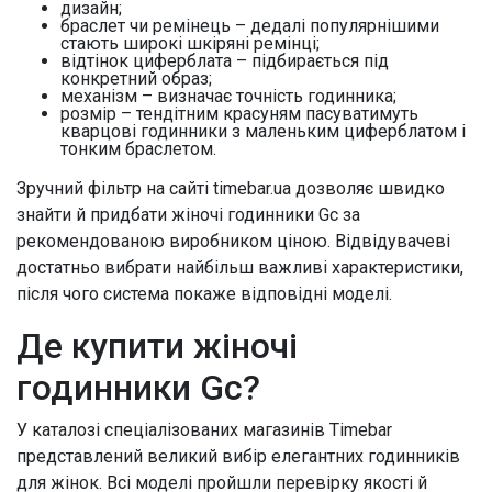
дизайн;
браслет чи ремінець – дедалі популярнішими
стають широкі шкіряні ремінці;
відтінок циферблата – підбирається під
конкретний образ;
механізм – визначає точність годинника;
розмір – тендітним красуням пасуватимуть
кварцові годинники з маленьким циферблатом і
тонким браслетом.
Зручний фільтр на сайті timebar.ua дозволяє швидко
знайти й придбати жіночі годинники Gc за
рекомендованою виробником ціною. Відвідувачеві
достатньо вибрати найбільш важливі характеристики,
після чого система покаже відповідні моделі.
Де купити жіночі
годинники Gc?
У каталозі спеціалізованих магазинів Timebar
представлений великий вибір елегантних годинників
для жінок. Всі моделі пройшли перевірку якості й