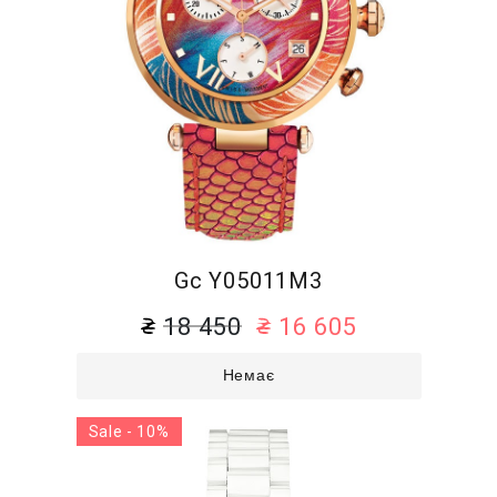
Gc Y05011M3
18 450
16 605
Немає
Sale - 10%