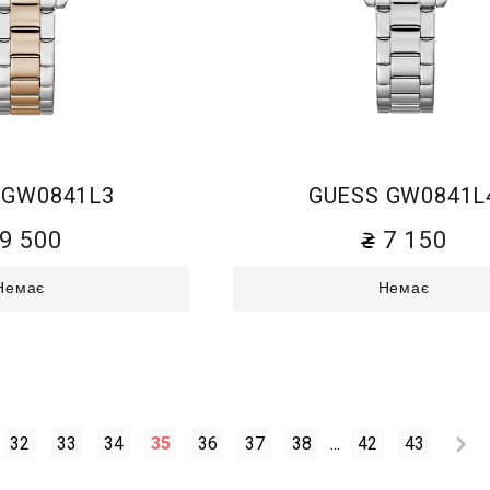
 GW0841L3
GUESS GW0841L
9 500
7 150
Немає
Немає
32
33
34
35
36
37
38
...
42
43