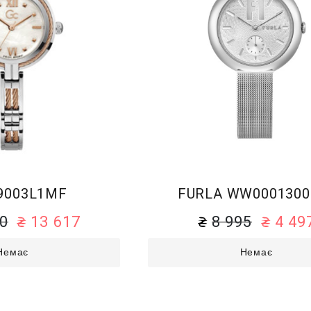
9003L1MF
FURLA WW0001300
30
13 617
8 995
4 49
Немає
Немає