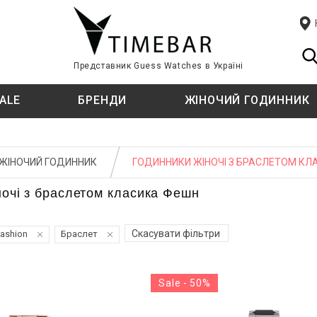
Представник Guess Watches в Україні
ALE
БРЕНДИ
ЖІНОЧИЙ ГОДИННИК
ЦІЇ
ЦІЇ
T
СТИЛЬ
СТИЛЬ
TISSOT
ЖІНОЧИЙ ГОДИННИК
ГОДИННИКИ ЖІНОЧІ З БРАСЛЕТОМ КЛ
TIMBERLAND
Fashion
Fashion
ночі з браслетом класика Фешн
ф
ф
класичний
класичний
U
Спортивний
Спортивний годинник
U.S. POLO ASSN.
Скасувати фільтри
ashion
Браслет
E KINI
ТИП КРІПЛЕННЯ
ТИП КРІПЛЕННЯ
W
й
й
Sale - 50%
WELDER
Ремінець
Ремінець
ATI