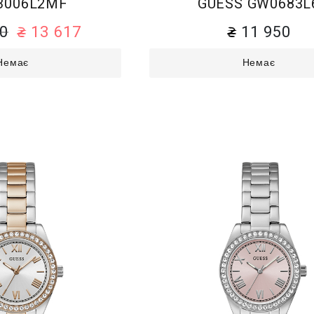
3006L2MF
GUESS GW0683L
30
13 617
11 950
Немає
Немає