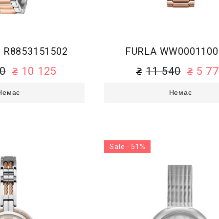
 R8853151502
FURLA WW0001100
50
10 125
11 540
5 7
Немає
Немає
Sale - 51%