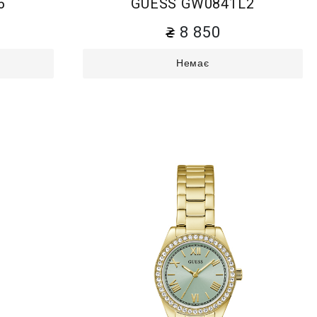
6
GUESS GW0841L2
8 850
Немає