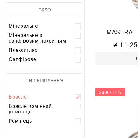
СКЛО
Мінеральне
MASERATI
Мінеральне з
сапфіровим покриттям
11 2
Плексиглас
Сапфірове
ТИП КРІПЛЕННЯ
Sale - 10%
Браслет
Браслет+змінний
ремінець
Ремінець