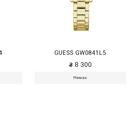
4
GUESS GW0841L5
8 300
Немає