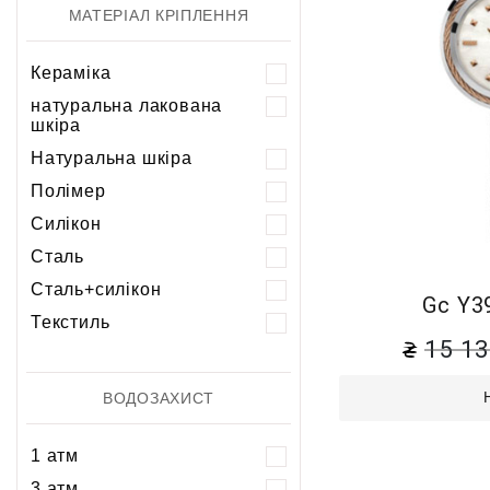
МАТЕРІАЛ КРІПЛЕННЯ
Кераміка
натуральна лакована
шкіра
Натуральна шкіра
Полімер
Силікон
Сталь
Сталь+силікон
Gc Y3
Текстиль
15 1
ВОДОЗАХИСТ
1 атм
3 атм