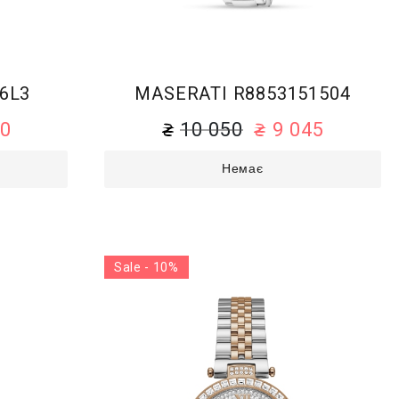
6L3
MASERATI R8853151504
70
10 050
9 045
Немає
Sale - 10%