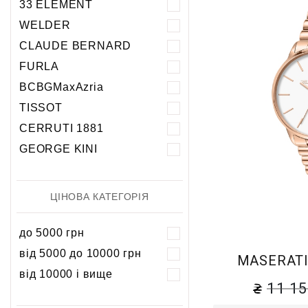
33 ELEMENT
5 атм
5 атм
WELDER
10 атм
10 атм
CLAUDE BERNARD
20 атм
FURLA
BCBGMaxAzria
TISSOT
CERRUTI 1881
GEORGE KINI
ЦІНОВА КАТЕГОРІЯ
до 5000 грн
від 5000 до 10000 грн
MASERATI
від 10000 і вище
11 1