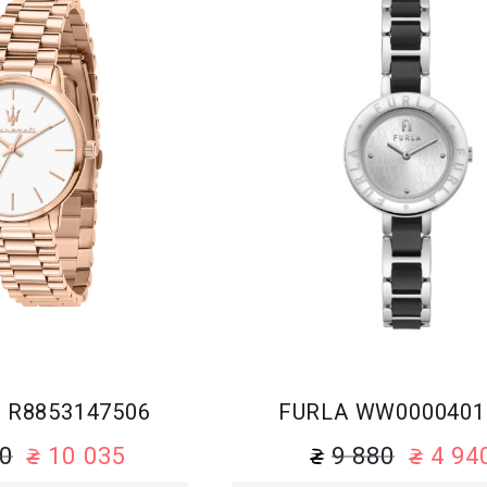
Браслет
Браслет
 R8853147506
FURLA WW0000401
50
10 035
9 880
4 94