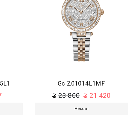
5L1
Gc Z01014L1MF
7
23 800
21 420
Немає