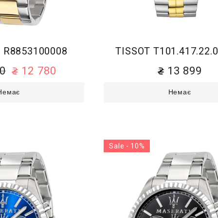
 R8853100008
TISSOT T101.417.22.0
00
12 780
13 899
Немає
Немає
Sale - 10%