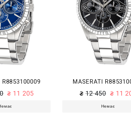
 R8853100009
MASERATI R885310
50
11 205
12 450
11 2
Немає
Немає