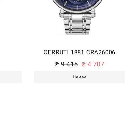
1
CERRUTI 1881 CRA26006
9 415
4 707
Немає