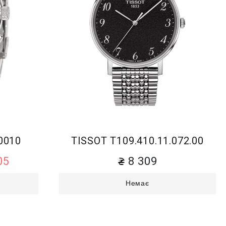
0010
TISSOT T109.410.11.072.00
05
8 309
Немає