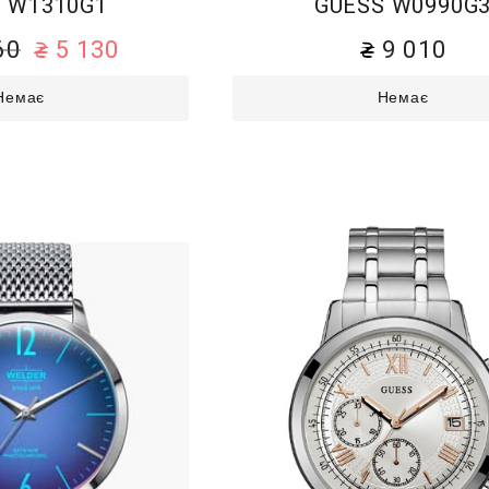
 W1310G1
GUESS W0990G
60
5 130
9 010
Немає
Немає