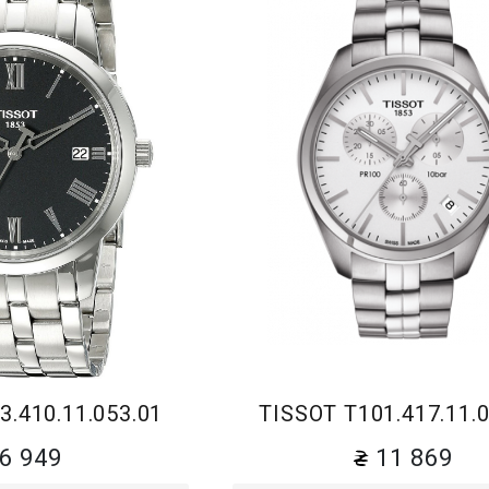
Браслет
Браслет
3.410.11.053.01
TISSOT T101.417.11.0
6 949
11 869