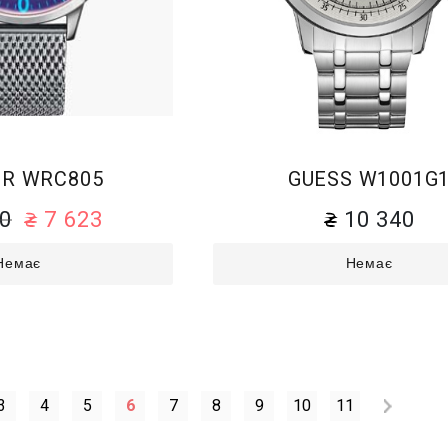
R WRC805
GUESS W1001G
70
7 623
10 340
Немає
Немає
3
4
5
6
7
8
9
10
11