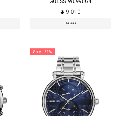
3
GUESS W0990G4
9 010
Немає
Sale - 51%