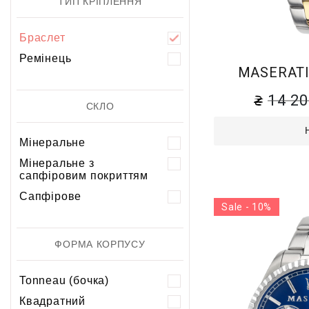
ТИП КРІПЛЕННЯ
Браслет
Ремінець
MASERATI
14 2
СКЛО
Мінеральне
Мінеральне з
сапфіровим покриттям
Сапфірове
Sale - 10%
ФОРМА КОРПУСУ
Tonneau (бочка)
Квадратний