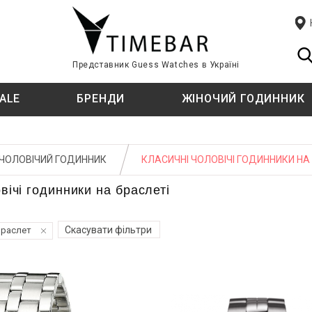
Представник Guess Watches в Україні
ALE
БРЕНДИ
ЖІНОЧИЙ ГОДИННИК
ЦІЇ
ЦІЇ
T
СТИЛЬ
СТИЛЬ
TISSOT
ЧОЛОВІЧИЙ ГОДИННИК
КЛАСИЧНІ ЧОЛОВІЧІ ГОДИННИКИ НА
TIMBERLAND
Fashion
Fashion
вічі годинники на браслеті
ф
ф
класичний
класичний
U
Спортивний
Спортивний годинник
U.S. POLO ASSN.
Скасувати фільтри
Браслет
E KINI
ТИП КРІПЛЕННЯ
ТИП КРІПЛЕННЯ
W
й
й
WELDER
Ремінець
Ремінець
ATI