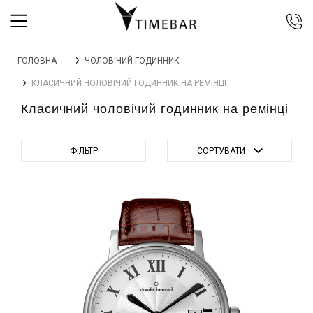
044 392 44 45
ГОЛОВНА
ЧОЛОВІЧИЙ ГОДИННИК
067 344 14 44 (viber)
КЛАСИЧНИЙ ЧОЛОВІЧИЙ ГОДИННИК НА РЕМІНЦІ
099 399 23 80
Класичний чоловічий годинник на ремінці
0 800 305 805
Безкоштовно по Україні
ФІЛЬТР
СОРТУВАТИ