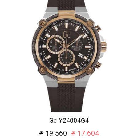
Gc Y24004G4
19 560
17 604