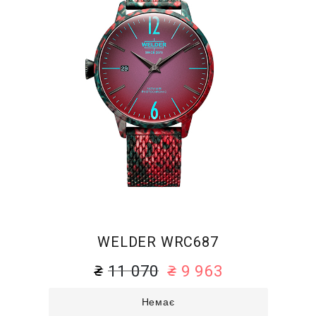
WELDER WRC687
11 070
9 963
Немає