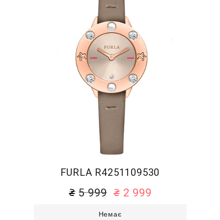
FURLA R4251109530
5 999
2 999
Немає