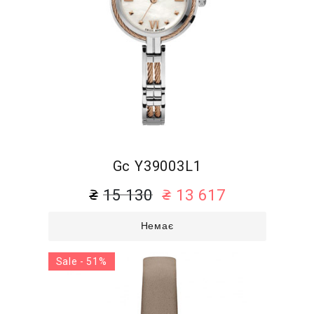
Gc Y39003L1
15 130
13 617
Немає
Sale - 51%