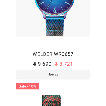
WELDER WRC657
9 690
8 721
Немає
Sale - 10%