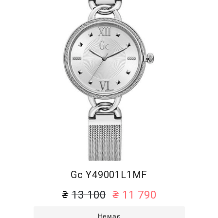
Gc Y49001L1MF
13 100
11 790
Немає