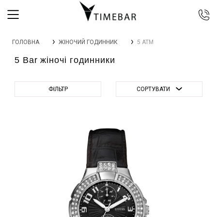
044 392 44 45
ГОЛОВНА
ЖІНОЧИЙ ГОДИННИК
5 АТМ
067 344 14 44 (viber)
5 Bar жіночі годинники
099 399 23 80
0 800 305 805
Безкоштовно по Україні
ФІЛЬТР
СОРТУВАТИ