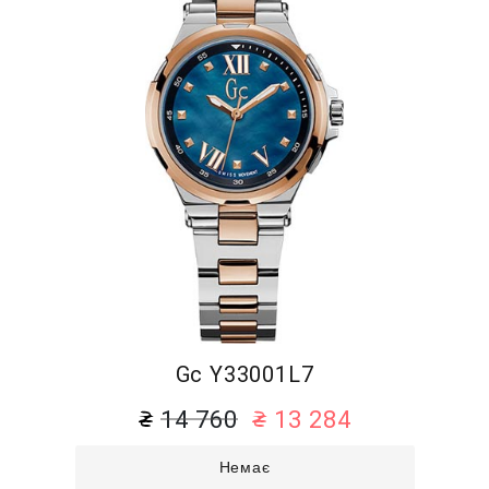
Gc Y33001L7
14 760
13 284
Немає