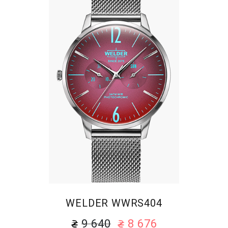
WELDER WWRS404
9 640
8 676