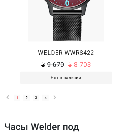
WELDER WWRS422
9 670
8 703
Нет в наличии
1
2
3
4
Часы Welder под