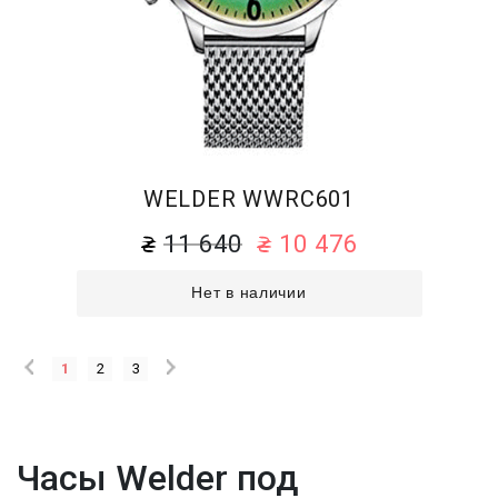
WELDER WWRC601
11 640
10 476
Нет в наличии
1
2
3
Часы Welder под