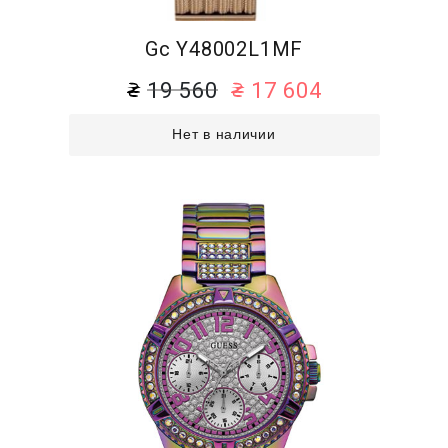
Gc Y48002L1MF
19 560
17 604
Нет в наличии