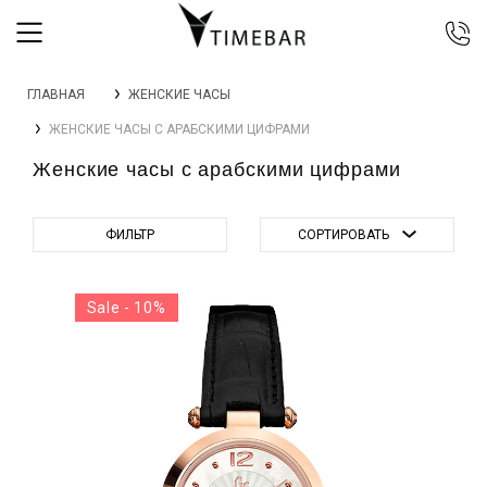
044 392 44 45
ГЛАВНАЯ
ЖЕНСКИЕ ЧАСЫ
067 344 14 44 (viber)
ЖЕНСКИЕ ЧАСЫ С АРАБСКИМИ ЦИФРАМИ
099 399 23 80
Женские часы с арабскими цифрами
0 800 305 805
Бесплатно по Украине
ФИЛЬТР
СОРТИРОВАТЬ
Sale - 10%