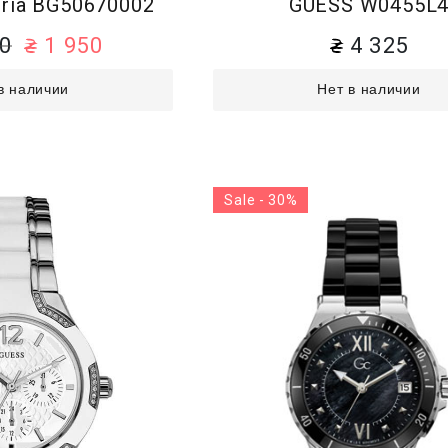
ia BG50670002
GUESS W0455L
00
1 950
4 325
в наличии
Нет в наличии
Sale - 30%