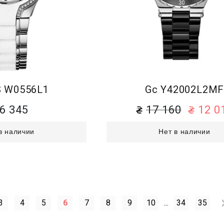
 W0556L1
Gc Y42002L2M
6 345
17 160
12 0
в наличии
Нет в наличии
3
4
5
6
7
8
9
10
...
34
35