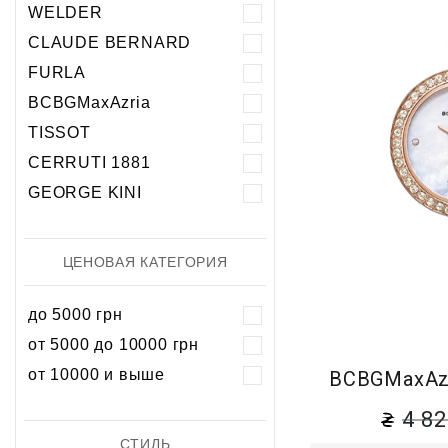
Хронограф
Календарь
Механика
Механика
WELDER
Хронограф
CLAUDE BERNARD
FURLA
BCBGMaxAzria
TISSOT
CERRUTI 1881
GEORGE KINI
ЦЕНОВАЯ КАТЕГОРИЯ
до 5000 грн
от 5000 до 10000 грн
от 10000 и выше
BCBGMaxAzr
4 8
СТИЛЬ