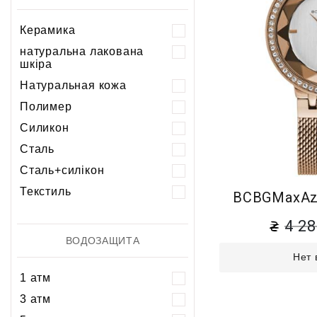
Керамика
натуральна лакована
шкіра
Натуральная кожа
Полимер
Силикон
Сталь
Сталь+силікон
Текстиль
BCBGMaxAzr
4 2
ВОДОЗАЩИТА
Нет 
1 атм
3 атм