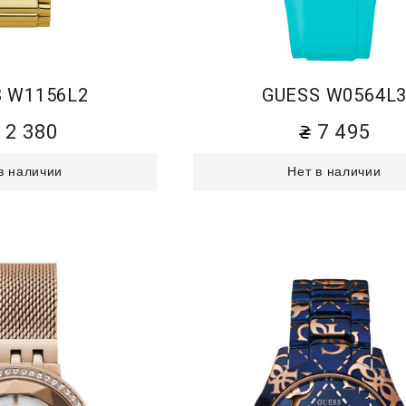
 W1156L2
GUESS W0564L
12 380
7 495
в наличии
Нет в наличии