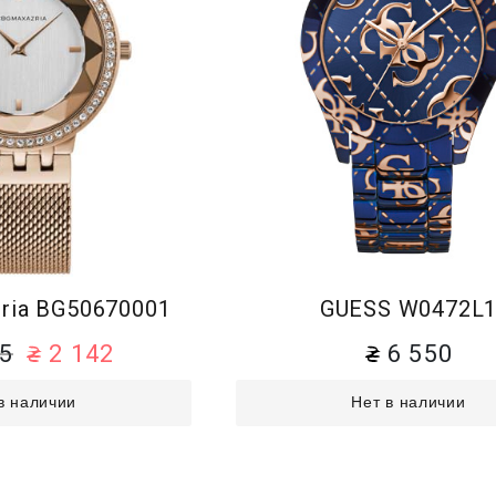
ia BG50670001
GUESS W0472L
85
2 142
6 550
в наличии
Нет в наличии