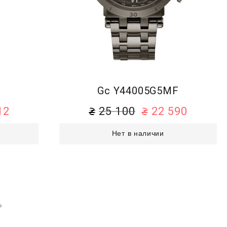
F
Gc Y44005G5MF
12
25 100
22 590
Нет в наличии