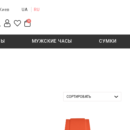
UA
RU
Киев
0
СЫ
МУЖСКИЕ ЧАСЫ
СУМКИ
New collection
Sale - 50%
Sale - 50%
СОРТИРОВАТЬ