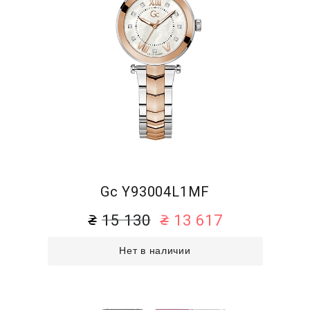
Gc Y93004L1MF
15 130
13 617
Нет в наличии