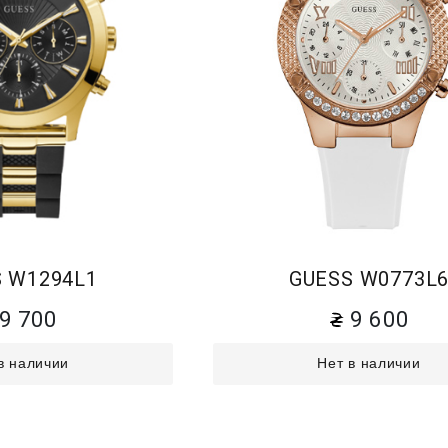
 W1294L1
GUESS W0773L
9 700
9 600
в наличии
Нет в наличии