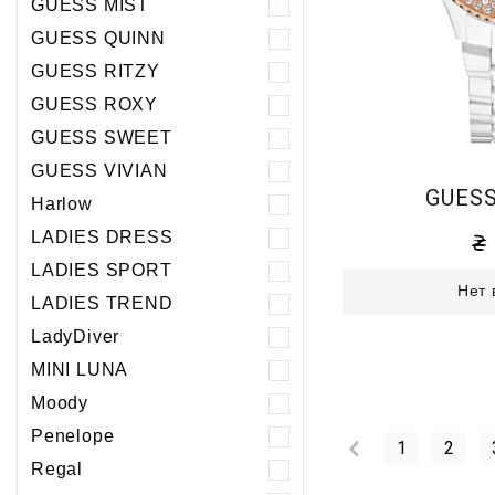
GUESS MIST
GUESS QUINN
GUESS RITZY
GUESS ROXY
GUESS SWEET
GUESS VIVIAN
GUESS
Harlow
LADIES DRESS
LADIES SPORT
Нет 
LADIES TREND
LadyDiver
MINI LUNA
Moody
Penelope
1
2
Regal