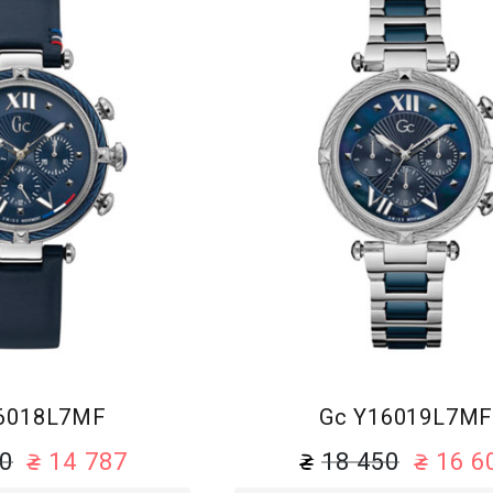
Браслет
Браслет
6018L7MF
Gc Y16019L7M
30
14 787
18 450
16 6