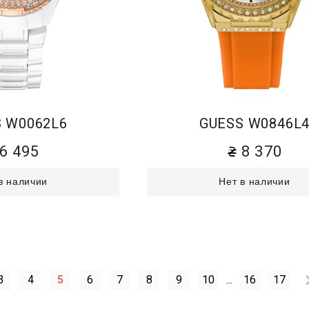
 W0062L6
GUESS W0846L
6 495
8 370
в наличии
Нет в наличии
3
4
5
6
7
8
9
10
...
16
17