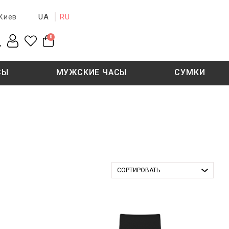
UA
RU
Киев
0
СЫ
МУЖСКИЕ ЧАСЫ
СУМКИ
New collection
Sale - 50%
Sale - 50%
СОРТИРОВАТЬ