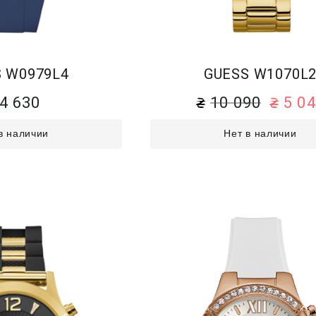
 W0979L4
GUESS W1070L
4 630
10 090
5 0
в наличии
Нет в наличии