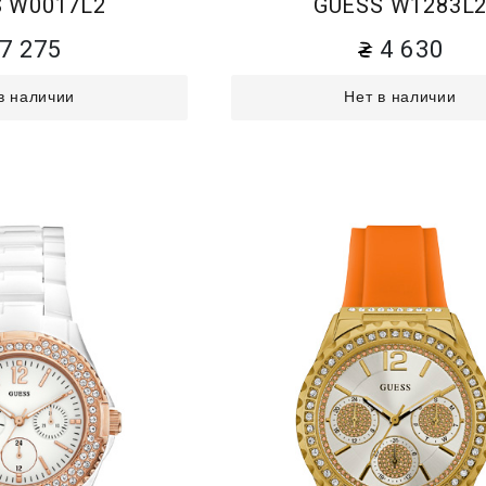
 W0017L2
GUESS W1283L
7 275
4 630
в наличии
Нет в наличии