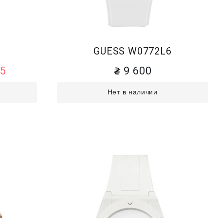
2
GUESS W0772L6
45
9 600
Нет в наличии