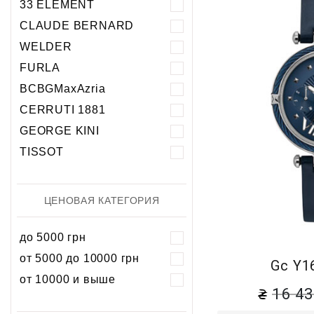
33 ELEMENT
Хронограф
Календарь
Механика
Механика
CLAUDE BERNARD
Хронограф
WELDER
FURLA
BCBGMaxAzria
CERRUTI 1881
GEORGE KINI
TISSOT
ЦЕНОВАЯ КАТЕГОРИЯ
до 5000 грн
от 5000 до 10000 грн
Gc Y1
от 10000 и выше
16 4