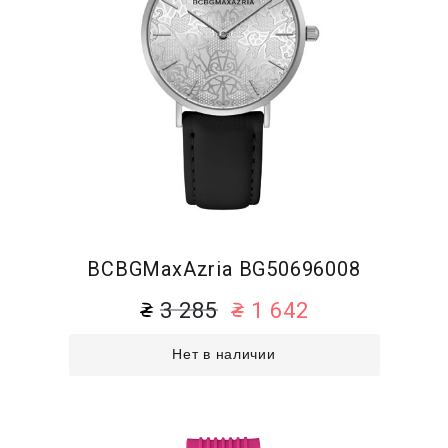
BCBGMaxAzria BG50696008
3 285
1 642
Нет в наличии