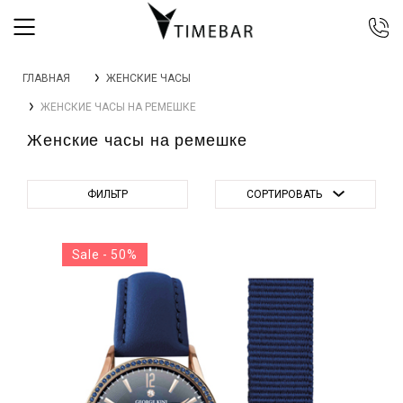
044 392 44 45
ГЛАВНАЯ
ЖЕНСКИЕ ЧАСЫ
067 344 14 44 (viber)
ЖЕНСКИЕ ЧАСЫ НА РЕМЕШКЕ
099 399 23 80
Женские часы на ремешке
0 800 305 805
Бесплатно по Украине
ФИЛЬТР
СОРТИРОВАТЬ
Sale - 50%