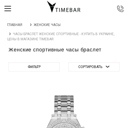
044 392 44 45
ГЛАВНАЯ
ЖЕНСКИЕ ЧАСЫ
067 344 14 44 (viber)
ЧАСЫ БРАСЛЕТ ЖЕНСКИЕ СПОРТИВНЫЕ - КУПИТЬ В УКРАИНЕ,
099 399 23 80
ЦЕНЫ В МАГАЗИНЕ TIMEBAR
0 800 305 805
Женские спортивные часы браслет
Бесплатно по Украине
ФИЛЬТР
СОРТИРОВАТЬ