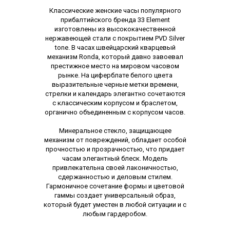
Описание
Классические женские часы популярного
прибалтийского бренда 33 Element
изготовлены из высококачественной
нержавеющей стали с покрытием PVD Silver
tone. В часах швейцарский кварцевый
механизм Ronda, который давно завоевал
престижное место на мировом часовом
рынке. На циферблате белого цвета
выразительные черные метки времени,
стрелки и календарь элегантно сочетаются
с классическим корпусом и браслетом,
органично объединенным с корпусом часов.
Минеральное стекло, защищающее
механизм от повреждений, обладает особой
прочностью и прозрачностью, что придает
часам элегантный блеск. Модель
привлекательна своей лаконичностью,
сдержанностью и деловым стилем.
Гармоничное сочетание формы и цветовой
гаммы создает универсальный образ,
который будет уместен в любой ситуации и с
любым гардеробом.