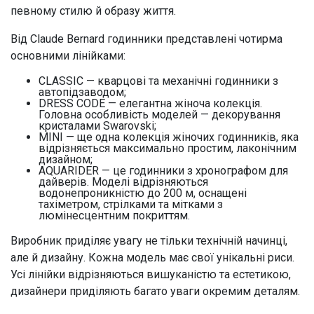
певному стилю й образу життя.
Від Claude Bernard годинники представлені чотирма
основними лінійками:
CLASSIC — кварцові та механічні годинники з
автопідзаводом;
DRESS CODE — елегантна жіноча колекція.
Головна особливість моделей — декорування
кристалами Swarovski;
MINI — ще одна колекція жіночих годинників, яка
відрізняється максимально простим, лаконічним
дизайном;
AQUARIDER — це годинники з хронографом для
дайверів. Моделі відрізняються
водонепроникністю до 200 м, оснащені
тахіметром, стрілками та мітками з
люмінесцентним покриттям.
Виробник приділяє увагу не тільки технічній начинці,
але й дизайну. Кожна модель має свої унікальні риси.
Усі лінійки відрізняються вишуканістю та естетикою,
дизайнери приділяють багато уваги окремим деталям.