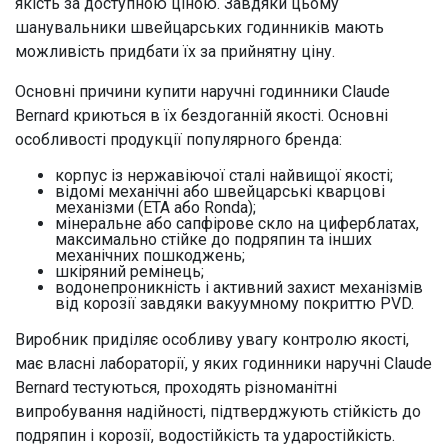
якість за доступною ціною. Завдяки цьому
шанувальники швейцарських годинників мають
можливість придбати їх за прийнятну ціну.
Основні причини купити наручні годинники Claude
Bernard криються в їх бездоганній якості. Основні
особливості продукції популярного бренда:
корпус із нержавіючої сталі найвищої якості;
відомі механічні або швейцарські кварцові
механізми (ETA або Ronda);
мінеральне або сапфірове скло на циферблатах,
максимально стійке до подряпин та інших
механічних пошкоджень;
шкіряний ремінець;
водонепроникність і активний захист механізмів
від корозії завдяки вакуумному покриттю PVD.
Виробник приділяє особливу увагу контролю якості,
має власні лабораторії, у яких годинники наручні Claude
Bernard тестуються, проходять різноманітні
випробування надійності, підтверджують стійкість до
подряпин і корозії, водостійкість та ударостійкість.