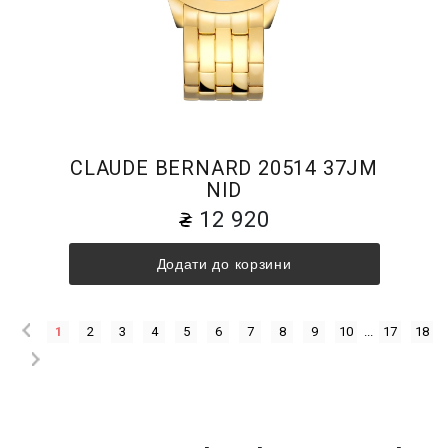
CLAUDE BERNARD 20514 37JM
NID
12 920
Додати до корзини
1
2
3
4
5
6
7
8
9
10
...
17
18