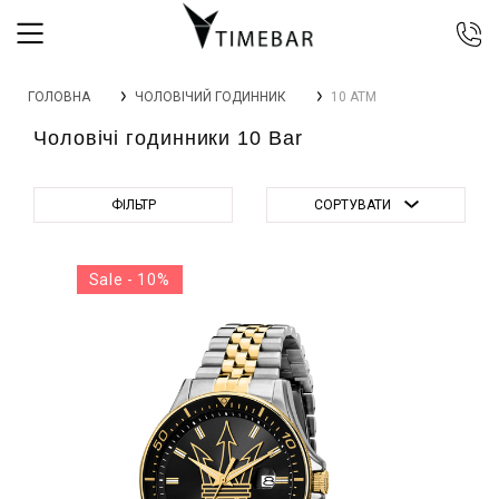
044 392 44 45
ГОЛОВНА
ЧОЛОВІЧИЙ ГОДИННИК
10 АТМ
067 344 14 44 (viber)
Чоловічі годинники 10 Bar
099 399 23 80
0 800 305 805
Безкоштовно по Україні
ФІЛЬТР
СОРТУВАТИ
Sale - 10%