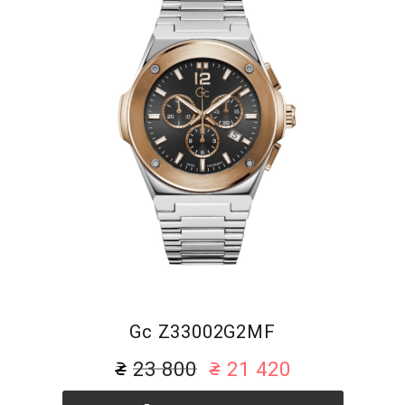
Gc Z33002G2MF
23 800
21 420