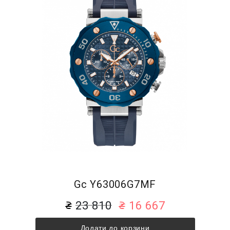
Gc Y63006G7MF
23 810
16 667
Додати до корзини