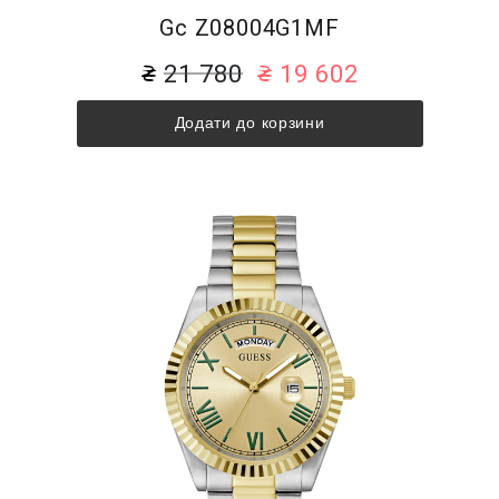
Gc Z08004G1MF
21 780
19 602
Додати до корзини