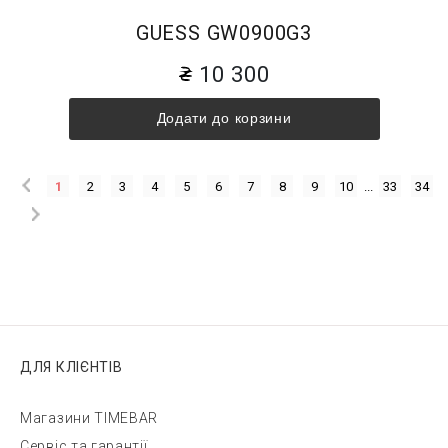
GUESS GW0900G3
10 300
Додати до корзини
1
2
3
4
5
6
7
8
9
10
...
33
34
ДЛЯ КЛІЄНТІВ
Магазини TIMEBAR
Сервіс та гарантії