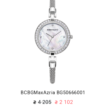
BCBGMaxAzria BG50666001
4 205
2 102