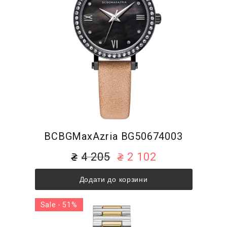
BCBGMaxAzria BG50674003
4 205
2 102
Додати до корзини
Sale - 51%