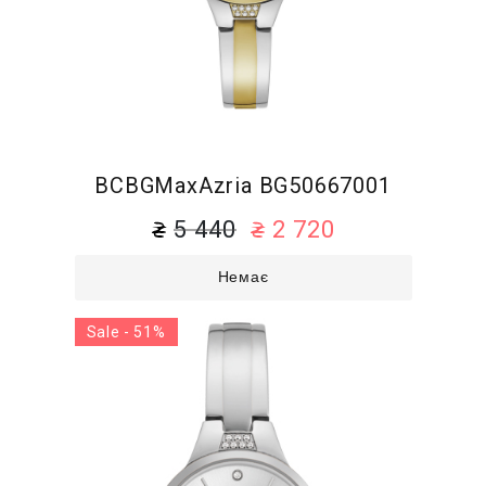
BCBGMaxAzria BG50667001
5 440
2 720
Немає
Sale - 51%