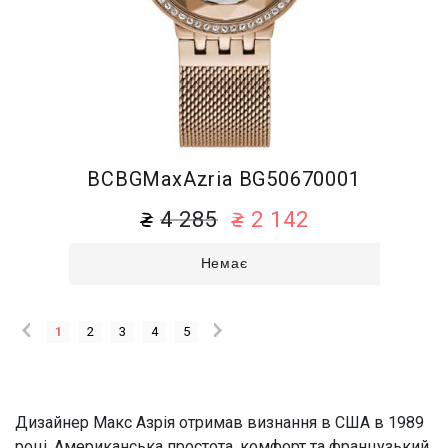
BCBGMaxAzria BG50670001
4 285
2 142
Немає
1
2
3
4
5
Дизайнер Макс Азрія отримав визнання в США в 1989
році. Американська простота, комфорт та французький