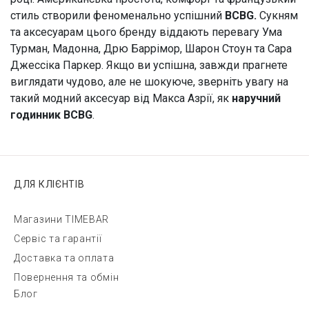
стиль створили феноменально успішний
BCBG.
Сукням
та аксесуарам цього бренду віддають перевагу Ума
Турман, Мадонна, Дрю Баррімор, Шарон Стоун та Сара
Джессіка Паркер. Якщо ви успішна, завжди прагнете
виглядати чудово, але не шокуюче, зверніть увагу на
такий модний аксесуар від Макса Азрії, як
наручний
годинник
BCBG
.
ДЛЯ КЛІЄНТІВ
Магазини TIMEBAR
Сервіс та гарантії
Доставка та оплата
Повернення та обмін
Блог