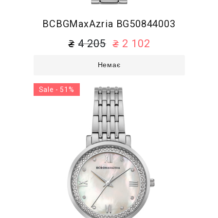
BCBGMaxAzria BG50844003
4 205
2 102
Немає
Sale - 51%