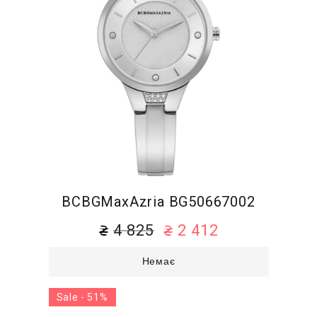
BCBGMaxAzria BG50667002
4 825
2 412
Немає
Sale - 51%