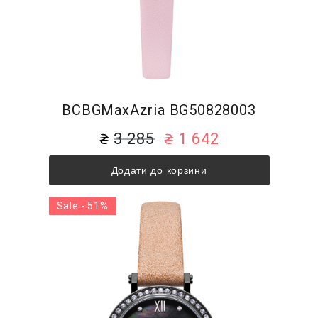
BCBGMaxAzria BG50828003
3 285
1 642
Додати до корзини
Sale - 51%