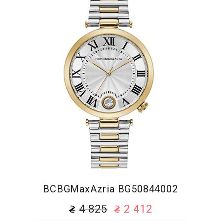
BCBGMaxAzria BG50844002
4 825
2 412