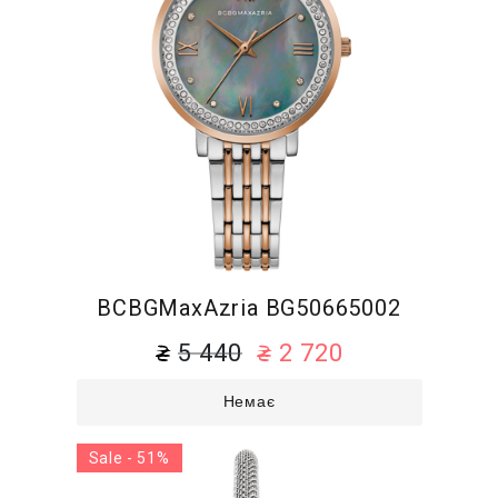
BCBGMaxAzria BG50665002
5 440
2 720
Немає
Sale - 51%