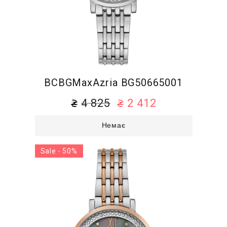
BCBGMaxAzria BG50665001
4 825
2 412
Немає
Sale - 50%