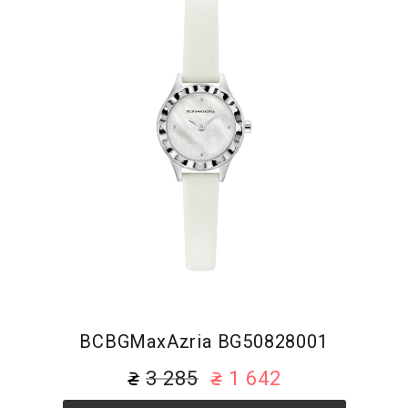
BCBGMaxAzria BG50828001
3 285
1 642