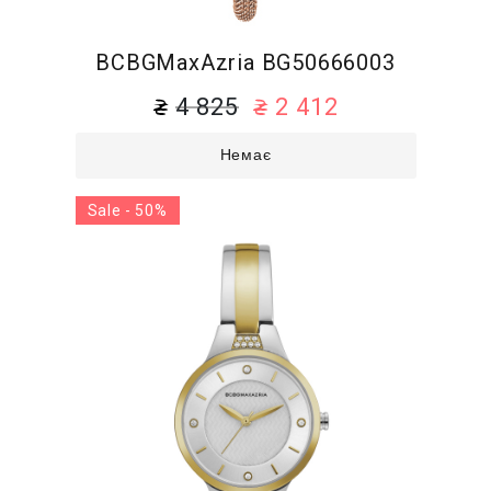
BCBGMaxAzria BG50666003
4 825
2 412
Немає
Sale - 50%