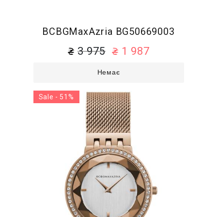
BCBGMaxAzria BG50669003
3 975
1 987
Немає
Sale - 51%