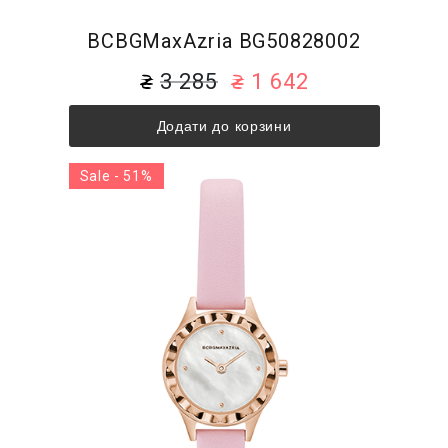
BCBGMaxAzria BG50828002
3 285
1 642
Додати до корзини
Sale - 51%