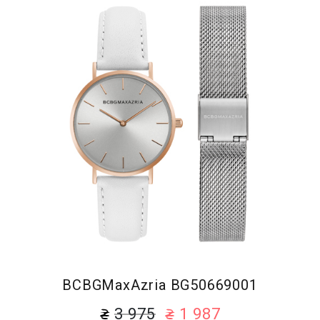
BCBGMaxAzria BG50669001
3 975
1 987