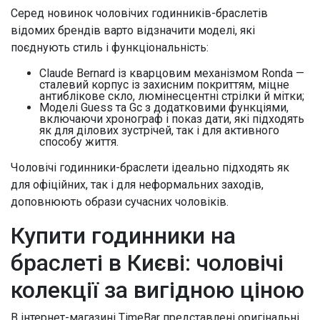
Серед новинок чоловічих годинників-браслетів
відомих брендів варто відзначити моделі, які
поєднують стиль і функціональність:
Claude Bernard із кварцовим механізмом Ronda —
сталевий корпус із захисним покриттям, міцне
антиблікове скло, люмінесцентні стрілки й мітки;
Моделі Guess та Gc з додатковими функціями,
включаючи хронограф і показ дати, які підходять
як для ділових зустрічей, так і для активного
способу життя.
Чоловічі годинники-браслети ідеально підходять як
для офіційних, так і для неформальних заходів,
доповнюють образи сучасних чоловіків.
Купити годинники на
браслеті в Києві: чоловічі
колекції за вигідною ціною
В інтернет-магазині TimeBar представлені оригінальні