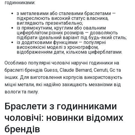
годинниками:
з металевими або сталевими браслетами —
підкреслюють високий статус власника,
виглядають презентабельно;
із прямокутним, круглим або овальним
циферблатом різних розмірів — дозволяють
підібрати ідеальний варіант під будь-який стиль;
із додатковими функціями — популярні
високоякісні моделі з хронографом,
відображенням дати, кількома циферблатами.
Особливо популярні чоловічі наручні годинники на
браслеті брендів Guess, Claude Bernard, Cerruti, Gc та
інших. Для виготовлення корпусів використовують
міцні метали, які надійно захищають механізми від
вологи та пилу.
Браслети з годинниками
чоловічі: новинки відомих
брендів