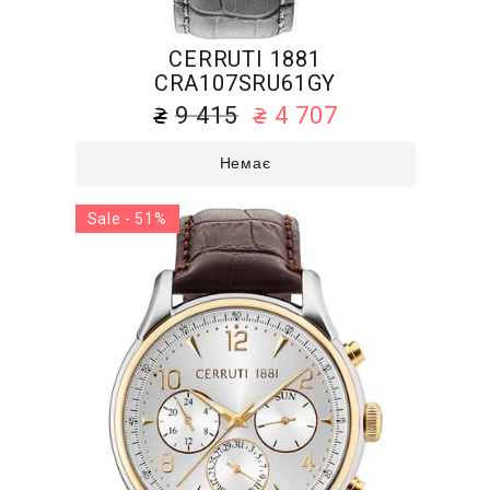
CERRUTI 1881
CRA107SRU61GY
9 415
4 707
Немає
Sale - 51%