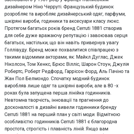
дизайнером Ніно Черруті. Французький будинок
розробляє та виробляє дизайнерський одяг, парфуми,
шкіряні вироби, годиники та аксесуари класу люкс.
Протягом багатьох років бренд Cerruti 1881 створив
для себе дуже вражаючу репутацію і завоював серця
багатьох, настільки, що він навіть привернув увагу
Голлівуду. Бренд може похвалитися співпрацею з
такими відомими акторами, як: Майкл Дуглас, Джек
Ніколсон, Том Хенкс, Брюс Вілліс, Шарон Стоун, Джулія
Робертс, Роберт Редфорд, Гаррісон Форд, Аль Пачіно та
Жан Пол Белмондо. Спочатку модний будинок
виробляв лише одяг та шкіряні вироби, але в 80 -х
роках була запущена перша лінійка годинників.
Невтомна творчість, інновації та прагнення до
досконалості в дизайні вивели годинники бренду
Cerruti 1881 на перший план у світі моди. Відмітною
особливістю годинників Cerruti 1881 є благородна
простота, строгість і плавність ліній. Якщо вам