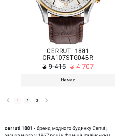
CERRUTI 1881
CRA107STG04BR
9 415
4 707
Немає
1
2
3
cerruti 1881 -
бренд модного будинку Cerruti,
заснованого у 1967 році у Франції італійським