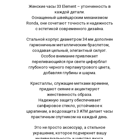
Описание
Женские часы 33 Element – ​​утонченность в
каждой детали.
Оснащенный швейцарским механизмом
Ronda, они сочетают точность и надежность
с эстетикой современного дизайна.
Стальной корпус диаметром 34 мм дополнен
гармоничным металлическим браслетом,
создавая цельный, элегантный силуэт.
Особое внимание привлекает
переливающийся при свете циферблат
глубокого черного перламутрового цвета,
добавляя глубины и шарма.
Кристаллы, служащие метками времени,
придают сияние и акцентируют
женственность образа.
Надежную защиту обеспечивает
сапфировое стекло, устойчивое к
царапинам, а водозащита 3 ATM делает часы
практичным спутником на каждый день.
Это не просто аксессуар, а стильное
украшение, которое подчеркнет вашу
индивидуальность и чувство вкуса.