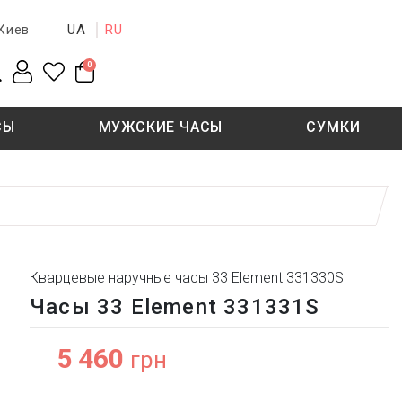
UA
RU
Киев
0
СЫ
МУЖСКИЕ ЧАСЫ
СУМКИ
New collection
Sale - 50%
Sale - 50%
Кварцевые наручные часы 33 Element 331330S
Часы 33 Element 331331S
5 460
грн