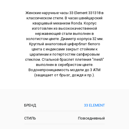
Описание
Женские наручные часы 33 Element 331318 в
классическом стиле. В часах швейцарский
кварцевый механизм Ronda. Корпус
изготовлен из высококачественной
нержавеющей стали выполнен в
золотистом цвете. Диаметр корпуса 32 мм.
Круглый аналоговый циферблат белого
цвета с индексами закрыт стойким к
царапинам и потертостям сапфировым
стеклом. Стальной браслет плетения "mesh"
выполнен в серебристом цвете.
Водонепроницаемость модели до 3 АТМ
(защищает от брызг, дождя и пр.).
Характеристики
БРЕНД
33 ELEMENT
СТИЛЬ
Повседневный