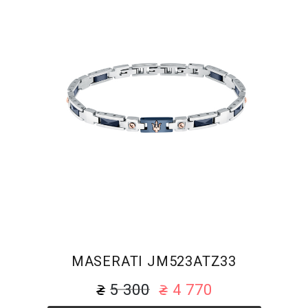
MASERATI JM523ATZ33
5 300
4 770