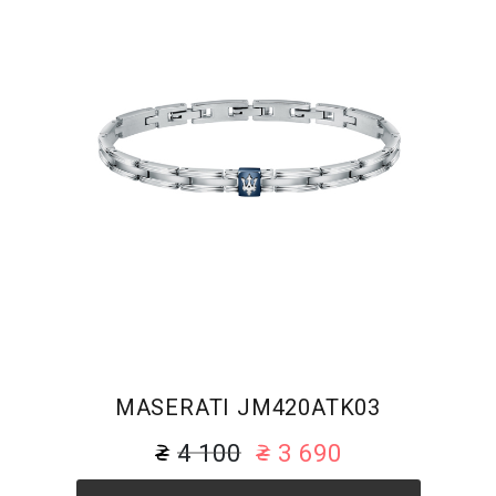
MASERATI JM420ATK03
4 100
3 690