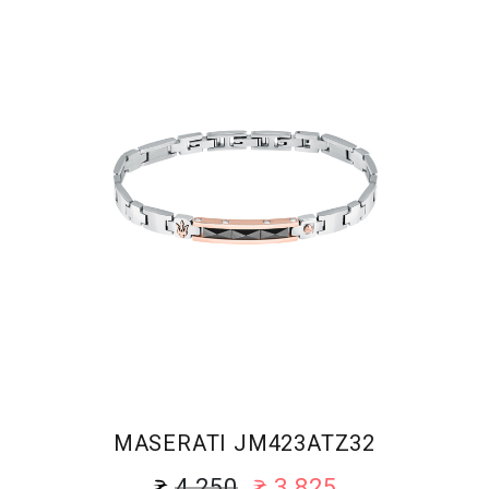
MASERATI JM423ATZ32
4 250
3 825