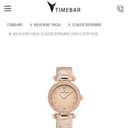
044 392 44 45
ГЛАВНАЯ
ЖЕНСКИЕ ЧАСЫ
CLAUDE BERNARD
067 344 14 44 (viber)
ЖЕНСКИЕ ЧАСЫ CLAUDE BERNARD 20504 37RP BEIR
099 399 23 80
0 800 305 805
Бесплатно по Украине