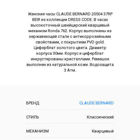
Описание
Женские часы CLAUDE BERNARD 20504 37RP
BEIR из коллекции DRESS CODE. В часах
высокоточный швейцарский кварцевый
механизм Ronda 762. Корпус выполнены из
нержавеющей стали с антикоррозийными
свойствами, с покрытием PVD gold.
Циферблат золотого цвета. Диаметр
корпуса 30мм. Корпус и циферблат
инкрустированы кристаллами. Ремешок
выполнен из натуральной кожи. Водозащита
3 Атм.
Характеристики
БРЕНД
CLAUDE BERNARD
СТИЛЬ
Классический
МЕХАНИЗМ
Кварцевый