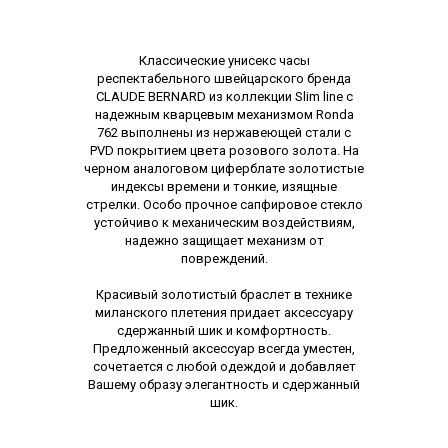
Описание
Классические унисекс часы
респектабельного швейцарского бренда
CLAUDE BERNARD из коллекции Slim line с
надежным кварцевым механизмом Ronda
762 выполнены из нержавеющей стали с
PVD покрытием цвета розового золота. На
черном аналоговом циферблате золотистые
индексы времени и тонкие, изящные
стрелки. Особо прочное сапфировое стекло
устойчиво к механическим воздействиям,
надежно защищает механизм от
повреждений.
Красивый золотистый браслет в технике
миланского плетения придает аксессуару
сдержанный шик и комфортность.
Предложенный аксессуар всегда уместен,
сочетается с любой одеждой и добавляет
Вашему образу элегантность и сдержанный
шик.