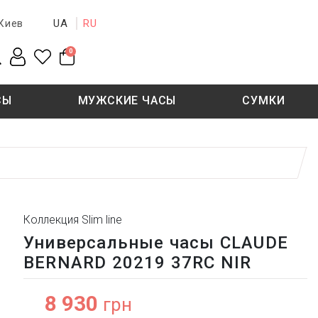
UA
RU
Киев
0
СЫ
МУЖСКИЕ ЧАСЫ
СУМКИ
New collection
Sale - 50%
Sale - 50%
Коллекция Slim line
Универсальные часы CLAUDE
BERNARD 20219 37RC NIR
8 930
грн