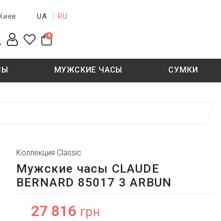
UA
RU
Киев
0
СЫ
МУЖСКИЕ ЧАСЫ
СУМКИ
New collection
Sale - 50%
Sale - 50%
Коллекция Classic
Мужские часы CLAUDE
BERNARD 85017 3 ARBUN
27 816
грн