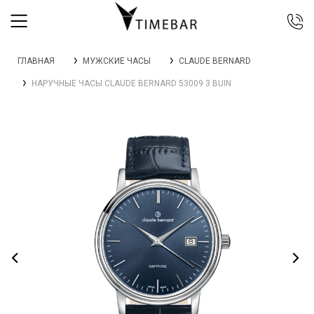
044 392 44 45
ГЛАВНАЯ
МУЖСКИЕ ЧАСЫ
CLAUDE BERNARD
067 344 14 44 (viber)
НАРУЧНЫЕ ЧАСЫ CLAUDE BERNARD 53009 3 BUIN
099 399 23 80
0 800 305 805
Бесплатно по Украине