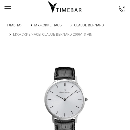
044 392 44 45
ГЛАВНАЯ
МУЖСКИЕ ЧАСЫ
CLAUDE BERNARD
067 344 14 44 (viber)
МУЖСКИЕ ЧАСЫ CLAUDE BERNARD 20061 3 AIN
099 399 23 80
0 800 305 805
Бесплатно по Украине