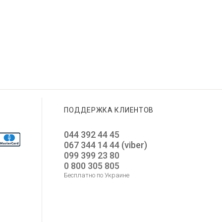
GUESS GW0945L4
12 650
GUESS GW0850G3
GUESS GW0770L3
10 550
8 750
4 375
5 275
Добавить в корзину
Добавить в корзину
Добавить в корзину
ПОДДЕРЖКА КЛИЕНТОВ
044 392 44 45
067 344 14 44 (viber)
099 399 23 80
0 800 305 805
Бесплатно по Украине