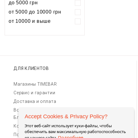
до 5000 грн
Хронограф
Календарь
Механика
Механика
от 5000 до 10000 грн
Хронограф
от 10000 и выше
ДЛЯ КЛИЕНТОВ
Магазины TIMEBAR
Сервис и гарантии
Доставка и оплата
Возврат и обмен
Accept Cookies & Privacy Policy?
Блог
Этот веб-сайт использует куки-файлы, чтобы
Контакты для связи
обеспечить вам максимальную работоспособность
Пользовательское соглашение
Подробнее
от нашего сайта.