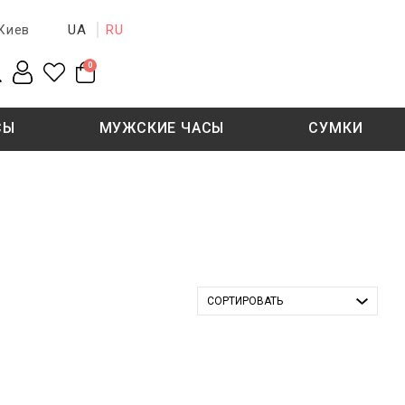
UA
RU
Киев
0
СЫ
МУЖСКИЕ ЧАСЫ
СУМКИ
New collection
Sale - 50%
Sale - 50%
СОРТИРОВАТЬ