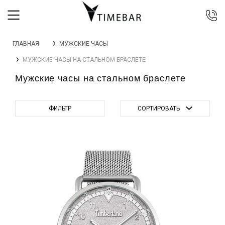
044 392 44 45
ГЛАВНАЯ
МУЖСКИЕ ЧАСЫ
067 344 14 44 (viber)
МУЖСКИЕ ЧАСЫ НА СТАЛЬНОМ БРАСЛЕТЕ
099 399 23 80
Мужские часы на стальном браслете
0 800 305 805
Бесплатно по Украине
ФИЛЬТР
СОРТИРОВАТЬ