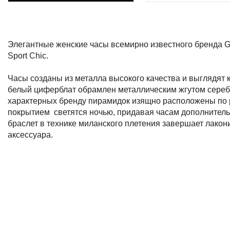
Описание
Элегантные женские часы всемирно известного бренда G
Sport Chic.
Часы созданы из металла высокого качества и выглядят 
белый циферблат обрамлен металлическим жгутом серебри
характерных бренду пирамидок изящно расположены по 
покрытием  светятся ночью, придавая часам дополнител
браслет в технике миланского плетения завершает лакони
аксессуара.    