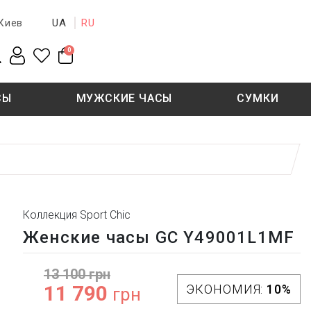
UA
RU
Киев
0
СЫ
МУЖСКИЕ ЧАСЫ
СУМКИ
New collection
Sale - 50%
Sale - 50%
Коллекция Sport Chic
Женские часы GC Y49001L1MF
13 100 грн
11 790
ЭКОНОМИЯ:
10%
грн