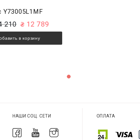
c Y73005L1MF
4 210
12 789
обавить в корзину
НАШИ СОЦ. СЕТИ
ОПЛАТА