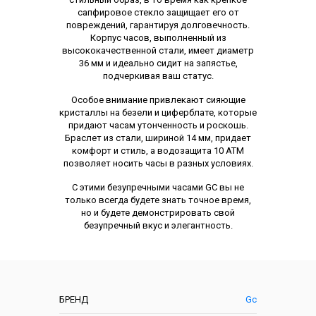
сапфировое стекло защищает его от
повреждений, гарантируя долговечность.
Корпус часов, выполненный из
высококачественной стали, имеет диаметр
36 мм и идеально сидит на запястье,
подчеркивая ваш статус.
Особое внимание привлекают сияющие
кристаллы на безели и циферблате, которые
придают часам утонченность и роскошь.
Браслет из стали, шириной 14 мм, придает
комфорт и стиль, а водозащита 10 ATM
позволяет носить часы в разных условиях.
С этими безупречными часами GC вы не
только всегда будете знать точное время,
но и будете демонстрировать свой
безупречный вкус и элегантность.
Характеристики
БРЕНД
Gc