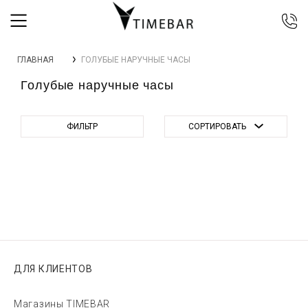
044 392 44 45
ГЛАВНАЯ
ГОЛУБЫЕ НАРУЧНЫЕ ЧАСЫ
067 344 14 44 (viber)
Голубые наручные часы
099 399 23 80
0 800 305 805
Бесплатно по Украине
ФИЛЬТР
СОРТИРОВАТЬ
ДЛЯ КЛИЕНТОВ
Магазины TIMEBAR