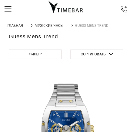
044 392 44 45
ГЛАВНАЯ
МУЖСКИЕ ЧАСЫ
GUESS MENS TREND
067 344 14 44 (viber)
Guess Mens Trend
099 399 23 80
0 800 305 805
Бесплатно по Украине
ФИЛЬТР
СОРТИРОВАТЬ