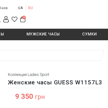
UA
RU
Киев
0
СЫ
МУЖСКИЕ ЧАСЫ
СУМКИ
New collection
Sale - 50%
Sale - 50%
Коллекция Ladies Sport
Женские часы GUESS W1157L3
9 350
грн