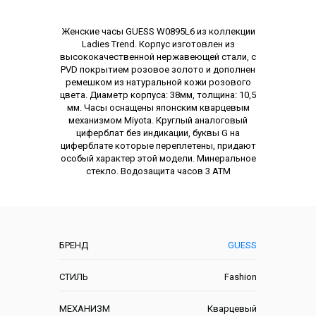
Описание
Женские часы GUESS W0895L6 из коллекции
Ladies Trend. Корпус изготовлен из
высококачественной нержавеющей стали, с
PVD покрытием розовое золото и дополнен
ремешком из натуральной кожи розового
цвета. Диаметр корпуса: 38мм, толщина: 10,5
мм. Часы оснащены японским кварцевым
механизмом Miyota. Круглый аналоговый
циферблат без индикации, буквы G на
циферблате которые переплетены, придают
особый характер этой модели. Минеральное
стекло. Водозащита часов 3 АТМ
Характеристики
БРЕНД
GUESS
СТИЛЬ
Fashion
МЕХАНИЗМ
Кварцевый